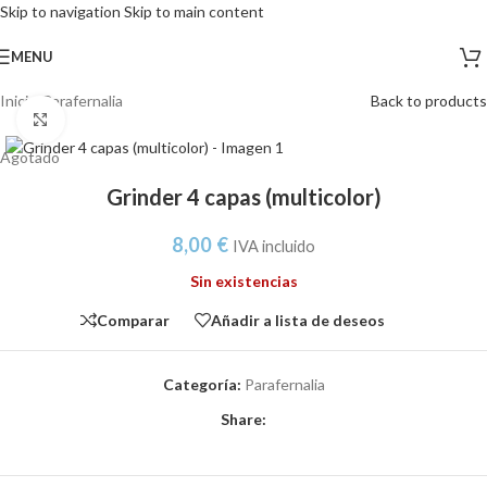
Skip to navigation
Skip to main content
MENU
Inicio
/
Parafernalia
Back to products
Click to enlarge
Agotado
Grinder 4 capas (multicolor)
8,00
€
IVA incluido
Sin existencias
Comparar
Añadir a lista de deseos
Categoría:
Parafernalia
Share: