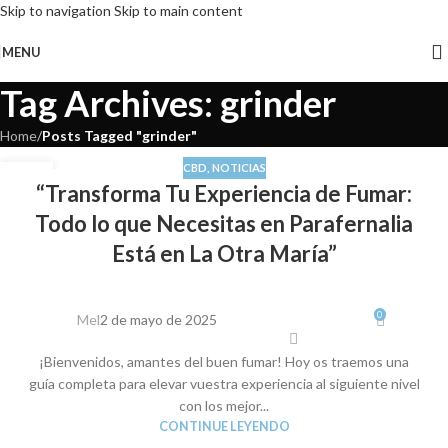
Skip to navigation
Skip to main content
MENU
Tag Archives: grinder
Home
/
Posts Tagged "grinder"
CBD
,
NOTICIAS
30
“Transforma Tu Experiencia de Fumar:
ENE
Todo lo que Necesitas en Parafernalia
Está en La Otra María”
0
Mel
2 de mayo de 2025
¡Bienvenidos, amantes del buen fumar! Hoy os traemos una
guía completa para elevar vuestra experiencia al siguiente nivel
con los mejor...
CONTINUE LEYENDO