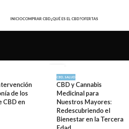
INICIO
COMPRAR CBD
¿QUÉ ES EL CBD?
OFERTAS
12
SEP
CBD
,
SALUD
intervención
CBD y Cannabis
onía de los
Medicinal para
e CBD en
Nuestros Mayores:
Redescubriendo el
Bienestar en la Tercera
Edad