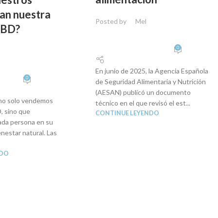
man nuestra
Posted by
Mel
CBD?
0
En junio de 2025, la Agencia Española
0
de Seguridad Alimentaria y Nutrición
(AESAN) publicó un documento
 no solo vendemos
técnico en el que revisó el est...
, sino que
CONTINUE LEYENDO
da persona en su
enestar natural. Las
NDO