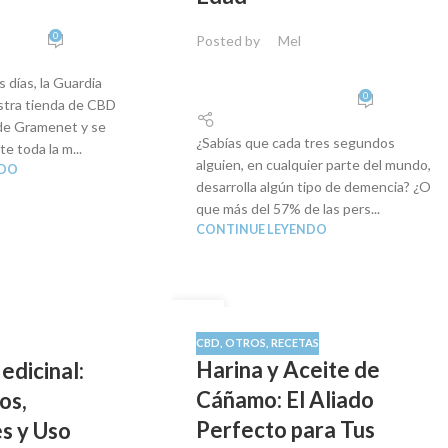
0
Posted by
Mel
 días, la Guardia
0
estra tienda de CBD
de Gramenet y se
¿Sabías que cada tres segundos
e toda la m...
alguien, en cualquier parte del mundo,
NDO
desarrolla algún tipo de demencia? ¿O
que más del 57% de las pers...
CONTINUE LEYENDO
05
SEP
CBD
,
OTROS
,
RECETAS
Harina y Aceite de
edicinal:
Cáñamo: El Aliado
os,
Perfecto para Tus
s y Uso