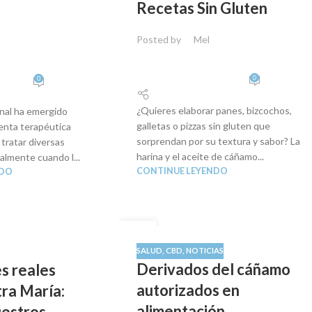
Recetas Sin Gluten
Posted by
Mel
0
0
¿Quieres elaborar panes, bizcochos,
inal ha emergido
galletas o pizzas sin gluten que
enta terapéutica
sorprendan por su textura y sabor? La
tratar diversas
harina y el aceite de cáñamo...
palmente cuando l...
CONTINUE LEYENDO
NDO
29
AGO
SALUD
,
CBD
,
NOTICIAS
Derivados del cáñamo
s reales
autorizados en
ra María:
alimentación
uestros