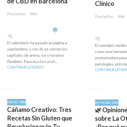
de CBD en Barcelona
Clínico
Posted by
Mel
Posted by
Mel
0
El calendario ha pasado la página a
El cannabis medic
septiembre, y con él, se cierran los
como una herrami
capítulos de arena, sol y horarios
prometedora para 
flexibles. Para muchos prof...
patologías, princi
CONTINUE LEYENDO
CONTINUE LEYE
03
01
SEP
SEP
SALUD
,
CBD
NOTICIAS
,
CBD
Cáñamo Creativo: Tres
🌿 Opinione
Recetas Sin Gluten que
sobre La Ot
Revolucionarán Tu
¿Por qué n