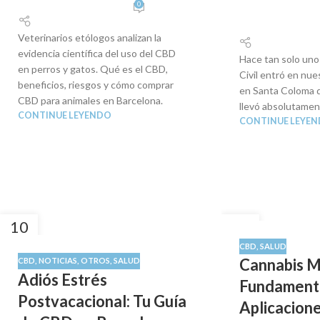
0
Veterinarios etólogos analizan la
evidencia científica del uso del CBD
Hace tan solo unos
en perros y gatos. Qué es el CBD,
Civil entró en nu
beneficios, riesgos y cómo comprar
en Santa Coloma 
CBD para animales en Barcelona.
llevó absolutament
CONTINUE LEYENDO
CONTINUE LEYE
10
08
SEP
SEP
CBD
,
SALUD
Cannabis M
CBD
,
NOTICIAS
,
OTROS
,
SALUD
Adiós Estrés
Fundament
Postvacacional: Tu Guía
Aplicacione