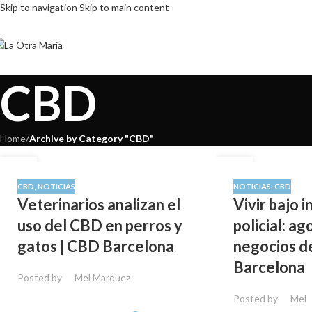
Skip to navigation
Skip to main content
CBD
Home
/
Archive by Category "CBD"
16
07
DIC
OCT
CBD
,
NOTICIAS
NOTICIAS
,
CBD
Veterinarios analizan el
Vivir bajo 
uso del CBD en perros y
policial: ag
gatos | CBD Barcelona
negocios d
Barcelona
Posted by
Mel Marquez
Posted by
Mel