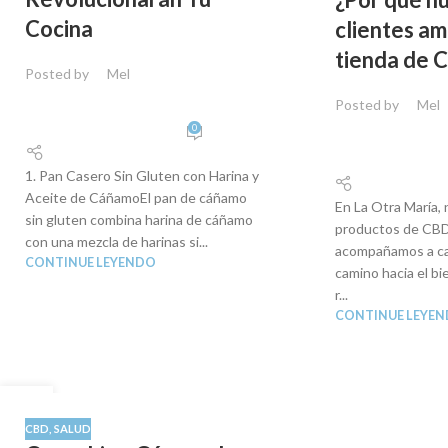
Cocina
clientes a
tienda de 
Posted by
Mel
Posted by
Mel
0
1. Pan Casero Sin Gluten con Harina y
Aceite de CáñamoEl pan de cáñamo
En La Otra María,
sin gluten combina harina de cáñamo
productos de CBD
con una mezcla de harinas si...
acompañamos a ca
CONTINUE LEYENDO
camino hacia el bi
r...
CONTINUE LEYE
27
AGO
CBD
,
SALUD