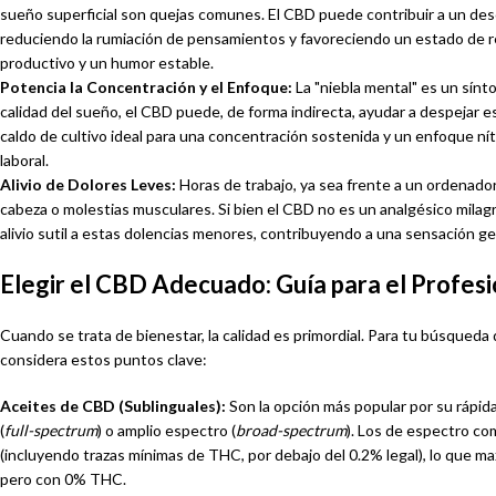
sueño superficial son quejas comunes. El CBD puede contribuir a un des
reduciendo la rumiación de pensamientos y favoreciendo un estado de re
productivo y un humor estable.
Potencia la Concentración y el Enfoque:
La "niebla mental" es un sínto
calidad del sueño, el CBD puede, de forma indirecta, ayudar a despejar 
caldo de cultivo ideal para una concentración sostenida y un enfoque níti
laboral.
Alivio de Dolores Leves:
Horas de trabajo, ya sea frente a un ordenado
cabeza o molestias musculares. Si bien el CBD no es un analgésico milag
alivio sutil a estas dolencias menores, contribuyendo a una sensación gen
Elegir el CBD Adecuado: Guía para el Profesi
Cuando se trata de bienestar, la calidad es primordial. Para tu búsqued
considera estos puntos clave:
Aceites de CBD (Sublinguales
):
Son la opción más popular por su rápida
(
full-spectrum
) o amplio espectro (
broad-spectrum
). Los de espectro co
(incluyendo trazas mínimas de THC, por debajo del 0.2% legal), lo que maxi
pero con 0% THC.