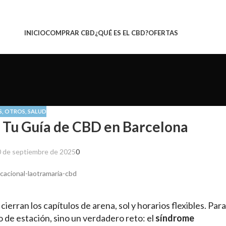
INICIO
COMPRAR CBD
¿QUÉ ES EL CBD?
OFERTAS
S
,
OTROS
,
SALUD
: Tu Guía de CBD en Barcelona
 de septiembre de 2025
0
cierran los capítulos de arena, sol y horarios flexibles. Para
 de estación, sino un verdadero reto: el
síndrome