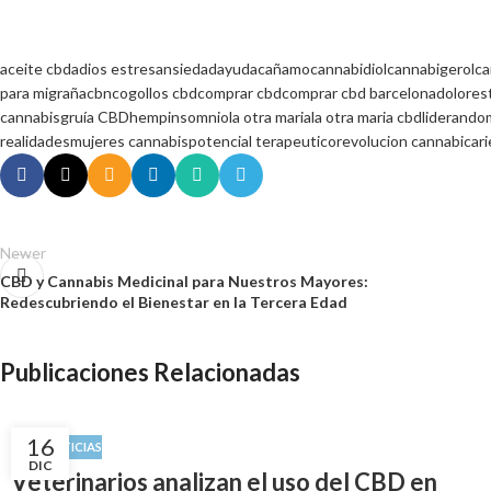
aceite cbd
adios estres
ansiedad
ayuda
cañamo
cannabidiol
cannabigerol
ca
para migraña
cbn
cogollos cbd
comprar cbd
comprar cbd barcelona
dolor
est
cannabis
gruía CBD
hemp
insomnio
la otra maria
la otra maria cbd
liderando
realidades
mujeres cannabis
potencial terapeutico
revolucion cannabica
r
Newer
CBD y Cannabis Medicinal para Nuestros Mayores:
Redescubriendo el Bienestar en la Tercera Edad
Publicaciones Relacionadas
16
CBD
,
NOTICIAS
DIC
Veterinarios analizan el uso del CBD en