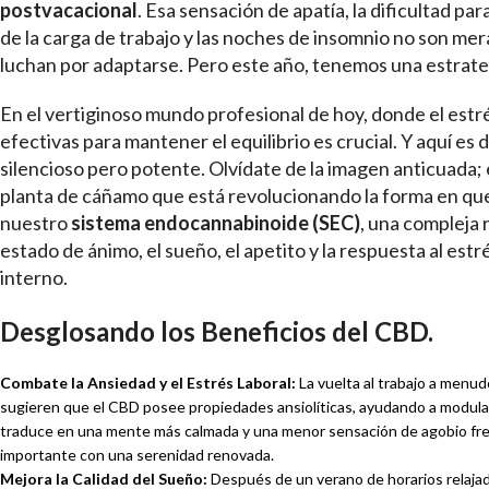
postvacacional
. Esa sensación de apatía, la dificultad pa
de la carga de trabajo y las noches de insomnio no son me
luchan por adaptarse. Pero este año, tenemos una estrateg
En el vertiginoso mundo profesional de hoy, donde el estr
efectivas para mantener el equilibrio es crucial. Y aquí es
silencioso pero potente. Olvídate de la imagen anticuada;
planta de cáñamo que está revolucionando la forma en qu
nuestro
sistema endocannabinoide (SEC)
, una compleja 
estado de ánimo, el sueño, el apetito y la respuesta al est
interno.
Desglosando los Beneficios del CBD.
Combate la Ansiedad y el Estrés Laboral:
La vuelta al trabajo a menu
sugieren que el CBD posee propiedades ansiolíticas, ayudando a modular
traduce en una mente más calmada y una menor sensación de agobio frent
importante con una serenidad renovada.
Mejora la Calidad del Sueño:
Después de un verano de horarios relajados