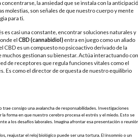
ra concentrarse, la ansiedad que se instala con la anticipaci
ras molestias, son señales de que nuestro cuerpo y mente
ia para ti.
és es casi una constante, encontrar soluciones naturales y
 donde el
CBD (cannabidiol)
entra en juego como un aliado
 el CBD es un compuesto no psicoactivo derivado de la
e muchos gestionan su bienestar. Actúa interactuando co
red de receptores que regula funciones vitales como el
rés. Es como el director de orquesta de nuestro equilibrio
do trae consigo una avalancha de responsabilidades. Investigaciones
 la forma en que nuestro cerebro procesa el estrés y el miedo. Esto se
e a los desafíos laborales. Imagina afrontar esa presentación o reunió
, reajustar el reloj biológico puede ser una tortura. El insomnio o un