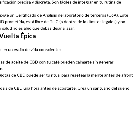
icación precisa y discreta. Son fáciles de integrar en tu rutina de
xige un Certificado de Análisis de laboratorio de terceros (CoA). Este
 prometida, está libre de THC (o dentro de los límites legales) y no
alud no es algo que debas dejar al azar.
 Vuelta Épica
 en un estilo de vida consciente:
tas de aceite de CBD con tu café pueden calmarte sin generar
n.
 gotas de CBD puede ser tu ritual para resetear la mente antes de afront
 dosis de CBD una hora antes de acostarte. Crea un santuario del sueño:
CBD PARA
ALIMENTACIÓN
ANIMALES
CON CBD