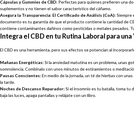
Cápsulas y Gummies de CBD
:
Perfectas para quienes prefieren una dosif
suplementos y no tienen el sabor característico del cáñamo.
Asegura la Transparencia: El Certificado de Análisis (CoA):
Siempre e
documento es tu garantía de que el producto contiene la cantidad de CBD
contiene contaminantes dañinos como pesticidas o metales pesados. Tu s
Integra el CBD en tu Rutina Laboral para una
El CBD es una herramienta, pero sus efectos se potencian al incorporarlo
Mañanas Energéticas:
Si la ansiedad matutina es un problema, unas go
somnolencia. Combínalo con unos minutos de estiramientos o meditació
Pausas Conscientes:
En medio de la jornada, un té de hierbas con unas
la tarde.
Noches de Descanso Reparador:
Si el insomnio es tu batalla, toma tu
baja las luces, apaga pantallas y relájate con un libro.
FLORES Y
ACEITES DE CBD Y
EXTRACTOS DE
CBG
CBD