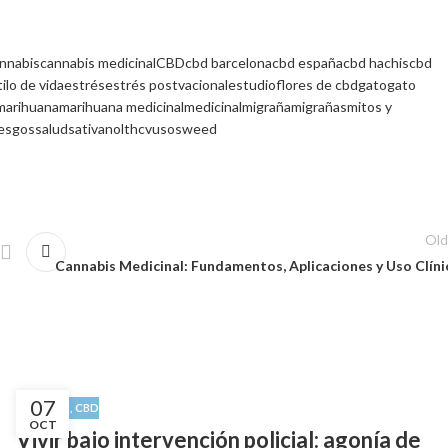
nnabis
cannabis medicinal
CBD
cbd barcelona
cbd españa
cbd hachis
cbd
ilo de vida
estrés
estrés postvacional
estudio
flores de cbd
gato
gato
marihuana
marihuana medicinal
medicinal
migraña
migrañas
mitos y
iesgos
salud
sativanol
thcv
usos
weed
Old
Cannabis Medicinal: Fundamentos, Aplicaciones y Uso Clíni
07
NOTICIAS
,
CBD
OCT
Vivir bajo intervención policial: agonía de