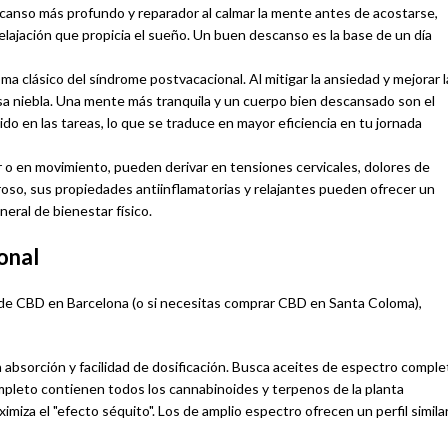
canso más profundo y reparador al calmar la mente antes de acostarse,
lajación que propicia el sueño. Un buen descanso es la base de un día
ma clásico del síndrome postvacacional. Al mitigar la ansiedad y mejorar l
esa niebla. Una mente más tranquila y un cuerpo bien descansado son el
do en las tareas, lo que se traduce en mayor eficiencia en tu jornada
r o en movimiento, pueden derivar en tensiones cervicales, dolores de
roso, sus propiedades antiinflamatorias y relajantes pueden ofrecer un
eral de bienestar físico.
onal
a de CBD en Barcelona (o si necesitas comprar CBD en Santa Coloma),
 absorción y facilidad de dosificación. Busca aceites de espectro comple
mpleto contienen todos los cannabinoides y terpenos de la planta
miza el "efecto séquito". Los de amplio espectro ofrecen un perfil similar