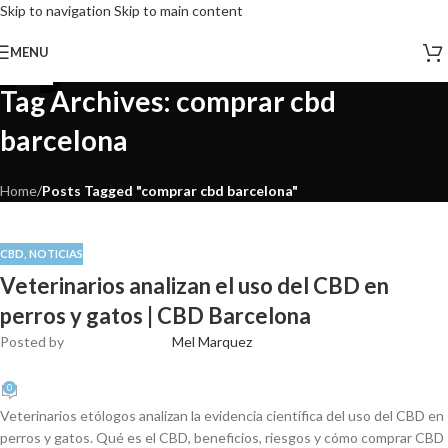
Skip to navigation
Skip to main content
16
07
12
10
08
05
03
01
29
27
MENU
OCT
AGO
AGO
DIC
SEP
SEP
SEP
SEP
SEP
SEP
Tag Archives: comprar cbd
barcelona
Home
/
Posts Tagged "comprar cbd barcelona"
CBD
,
NOTICIAS
Veterinarios analizan el uso del CBD en
perros y gatos | CBD Barcelona
Posted by
Mel Marquez
0
Veterinarios etólogos analizan la evidencia científica del uso del CBD en
perros y gatos. Qué es el CBD, beneficios, riesgos y cómo comprar CBD