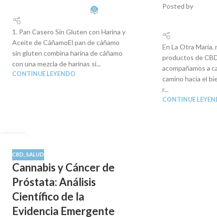
Posted by
0
1. Pan Casero Sin Gluten con Harina y
Aceite de CáñamoEl pan de cáñamo
En La Otra María,
sin gluten combina harina de cáñamo
productos de CBD
con una mezcla de harinas si...
acompañamos a ca
CONTINUE LEYENDO
camino hacia el bi
r...
CONTINUE LEYE
27
AGO
CBD
,
SALUD
Cannabis y Cáncer de
Próstata: Análisis
Científico de la
Evidencia Emergente