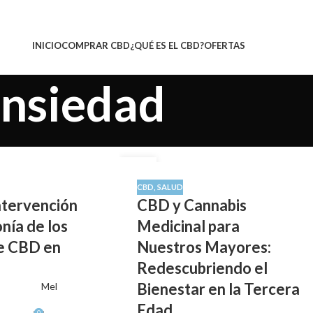
INICIO
COMPRAR CBD
¿QUÉ ES EL CBD?
OFERTAS
ansiedad
12
SEP
CBD
,
SALUD
intervención
CBD y Cannabis
onía de los
Medicinal para
e CBD en
Nuestros Mayores:
Redescubriendo el
Bienestar en la Tercera
Mel
Edad
0