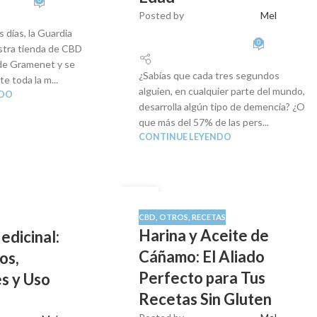
Posted by
Mel
 días, la Guardia
0
estra tienda de CBD
de Gramenet y se
¿Sabías que cada tres segundos
e toda la m...
alguien, en cualquier parte del mundo,
NDO
desarrolla algún tipo de demencia? ¿O
que más del 57% de las pers...
CONTINUE LEYENDO
05
SEP
CBD
,
OTROS
,
RECETAS
Harina y Aceite de
edicinal:
Cáñamo: El Aliado
os,
Perfecto para Tus
s y Uso
Recetas Sin Gluten