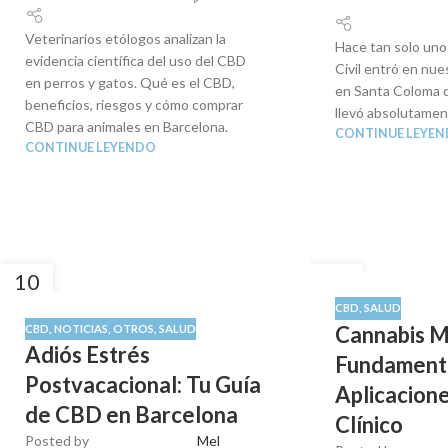
Veterinarios etólogos analizan la
Hace tan solo unos
evidencia científica del uso del CBD
Civil entró en nu
en perros y gatos. Qué es el CBD,
en Santa Coloma 
beneficios, riesgos y cómo comprar
llevó absolutament
CBD para animales en Barcelona.
CONTINUE LEYE
CONTINUE LEYENDO
10
08
SEP
SEP
CBD
,
SALUD
Cannabis M
CBD
,
NOTICIAS
,
OTROS
,
SALUD
Adiós Estrés
Fundament
Postvacacional: Tu Guía
Aplicacione
de CBD en Barcelona
Clínico
Posted by
Mel