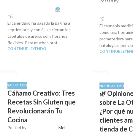
Posted by
0
El calendario ha pasado la página a
El cannabis medic
septiembre, y con él, se cierran los
como una herrami
capítulos de arena, sol y horarios
prometedora para 
flexibles. Para muchos prof...
patologías, princi
CONTINUE LEYENDO
CONTINUE LEYE
03
01
SEP
SEP
SALUD
,
CBD
NOTICIAS
,
CBD
Cáñamo Creativo: Tres
🌿 Opinione
Recetas Sin Gluten que
sobre La Ot
Revolucionarán Tu
¿Por qué n
Cocina
clientes a
Posted by
Mel
tienda de 