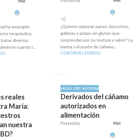
Posted by
Mel
Mel
0
0
¿Quieres elaborar panes, bizcochos,
inal ha emergido
galletas o pizzas sin gluten que
enta terapéutica
sorprendan por su textura y sabor? La
tratar diversas
harina y el aceite de cáñamo...
palmente cuando l...
CONTINUE LEYENDO
NDO
29
AGO
SALUD
,
CBD
,
NOTICIAS
Derivados del cáñamo
s reales
autorizados en
ra María:
alimentación
uestros
Posted by
Mel
man nuestra
CBD?
0