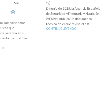
Mel
En junio de 2025, la Agencia Española
0
de Seguridad Alimentaria y Nutrición
(AESAN) publicó un documento
 no solo vendemos
técnico en el que revisó el est...
, sino que
CONTINUE LEYENDO
da persona en su
enestar natural. Las
NDO