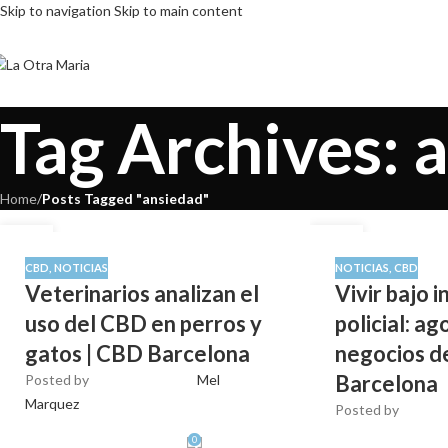
Skip to navigation
Skip to main content
Tag Archives: 
Home
/
Posts Tagged "ansiedad"
16
07
DIC
OCT
CBD
,
NOTICIAS
NOTICIAS
,
CBD
Veterinarios analizan el
Vivir bajo 
uso del CBD en perros y
policial: ag
gatos | CBD Barcelona
negocios d
Barcelona
Posted by
Mel
Marquez
Posted by
0