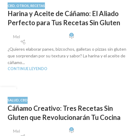
SEP
CBD
,
OTROS
,
RECETAS
Harina y Aceite de Cáñamo: El Aliado
Perfecto para Tus Recetas Sin Gluten
0
Mel
¿Quieres elaborar panes, bizcochos, galletas o pizzas sin gluten
que sorprendan por su textura y sabor? La harina y el aceite de
cáñamo...
CONTINUE LEYENDO
03
SEP
SALUD
,
CBD
Cáñamo Creativo: Tres Recetas Sin
Gluten que Revolucionarán Tu Cocina
0
Mel