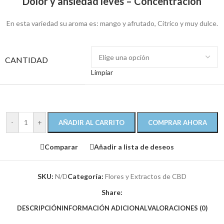
Dolor y ansiedad leves – Concentración
En esta variedad su aroma es: mango y afrutado, Cítrico y muy dulce.
CANTIDAD
Limpiar
-
+
AÑADIR AL CARRITO
COMPRAR AHORA
Comparar
Añadir a lista de deseos
SKU:
N/D
Categoría:
Flores y Extractos de CBD
Share:
DESCRIPCIÓN
INFORMACIÓN ADICIONAL
VALORACIONES (0)