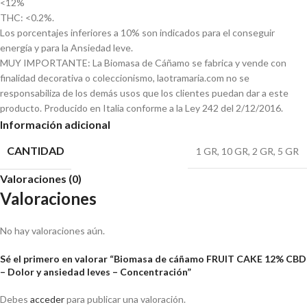
<12%
THC: <0.2%.
Los porcentajes inferiores a 10% son indicados para el conseguir
energía y para la Ansiedad leve.
MUY IMPORTANTE: La Biomasa de Cáñamo se fabrica y vende con
finalidad decorativa o coleccionismo, laotramaria.com no se
responsabiliza de los demás usos que los clientes puedan dar a este
producto. Producido en Italia conforme a la Ley 242 del 2/12/2016.
Información adicional
CANTIDAD
1 GR
,
10 GR
,
2 GR
,
5 GR
Valoraciones (0)
Valoraciones
No hay valoraciones aún.
Sé el primero en valorar “Biomasa de cáñamo FRUIT CAKE 12% CBD
– Dolor y ansiedad leves – Concentración”
Debes
acceder
para publicar una valoración.