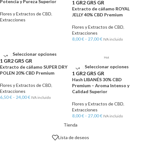
Potencia y Pureza Superior
1 GR
2 GR
5 GR
Extracto de cáñamo ROYAL
Flores y Extractos de CBD
,
JELLY 40% CBD Premium
Extracciones
Flores y Extractos de CBD
,
Extracciones
8,00
€
-
27,00
€
IVA incluido
Seleccionar opciones
Hot
1 GR
2 GR
5 GR
Seleccionar opciones
Extracto de cáñamo SUPER DRY
POLEN 20% CBD Premium
1 GR
2 GR
5 GR
Hash LIBANÉS 30% CBD
Flores y Extractos de CBD
,
Premium – Aroma Intenso y
Extracciones
Calidad Superior
6,50
€
-
24,00
€
IVA incluido
Flores y Extractos de CBD
,
Extracciones
8,00
€
-
27,00
€
IVA incluido
Tienda
Lista de deseos