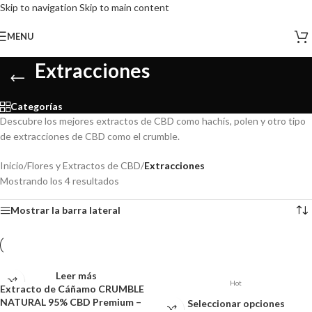
Skip to navigation
Skip to main content
MENU
Extracciones
Categorías
Descubre los mejores extractos de CBD como hachís, polen y otro tipo
de extracciones de CBD como el crumble.
Inicio
/
Flores y Extractos de CBD
/
Extracciones
Mostrando los 4 resultados
Mostrar la barra lateral
Leer más
Hot
Extracto de Cáñamo CRUMBLE
NATURAL 95% CBD Premium –
Seleccionar opciones