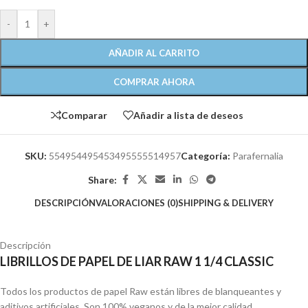
-
+
AÑADIR AL CARRITO
COMPRAR AHORA
Comparar
Añadir a lista de deseos
SKU:
554954495453495555514957
Categoría:
Parafernalia
Share:
DESCRIPCIÓN
VALORACIONES (0)
SHIPPING & DELIVERY
Descripción
LIBRILLOS DE PAPEL DE LIAR RAW 1 1/4 CLASSIC
Todos los productos de papel Raw están libres de blanqueantes y
aditivos artificiales. Son 100% veganos y de la mejor calidad.