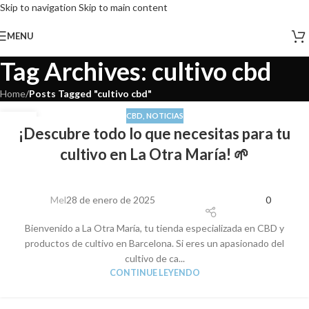
Skip to navigation
Skip to main content
MENU
Tag Archives: cultivo cbd
Home
/
Posts Tagged "cultivo cbd"
CBD
,
NOTICIAS
28
¡Descubre todo lo que necesitas para tu
ENE
cultivo en La Otra María! 🌱
Mel
28 de enero de 2025
0
Bienvenido a La Otra María, tu tienda especializada en CBD y
productos de cultivo en Barcelona. Si eres un apasionado del
cultivo de ca...
CONTINUE LEYENDO