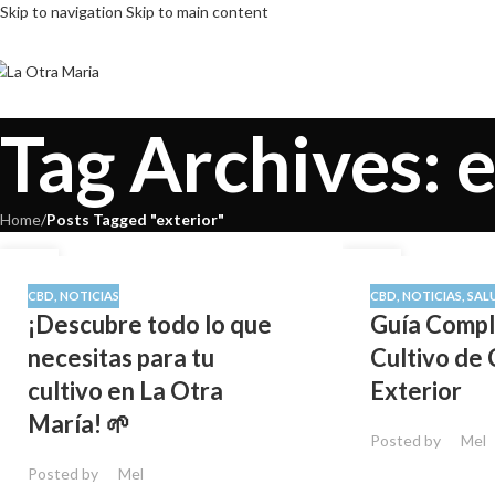
Skip to navigation
Skip to main content
Tag Archives: 
Home
/
Posts Tagged "exterior"
28
11
ENE
OCT
CBD
,
NOTICIAS
CBD
,
NOTICIAS
,
SAL
¡Descubre todo lo que
Guía Compl
necesitas para tu
Cultivo de 
cultivo en La Otra
Exterior
María! 🌱
Posted by
Mel
Posted by
Mel