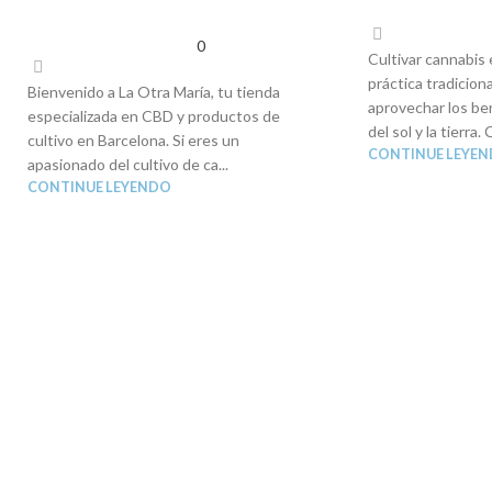
0
Cultivar cannabis 
práctica tradicion
Bienvenido a La Otra María, tu tienda
aprovechar los be
especializada en CBD y productos de
del sol y la tierra. 
cultivo en Barcelona. Si eres un
CONTINUE LEYE
apasionado del cultivo de ca...
CONTINUE LEYENDO