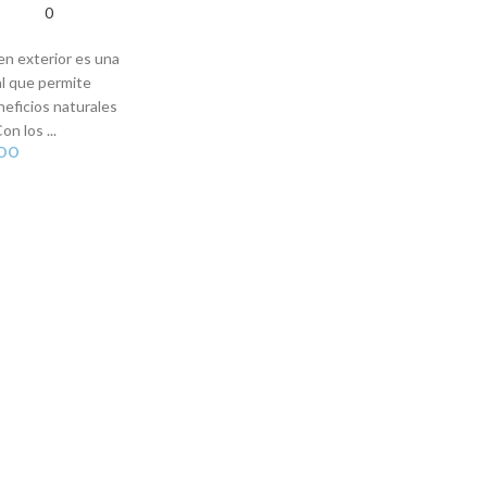
0
en exterior es una
al que permite
neficios naturales
Con los ...
NDO