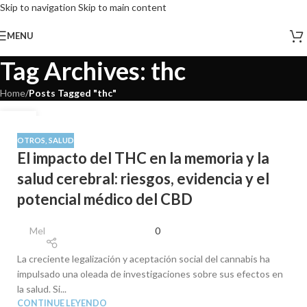
Skip to navigation
Skip to main content
MENU
Tag Archives: thc
Home
/
Posts Tagged "thc"
18
JUN
OTROS
,
SALUD
El impacto del THC en la memoria y la
salud cerebral: riesgos, evidencia y el
potencial médico del CBD
Mel
0
La creciente legalización y aceptación social del cannabis ha
impulsado una oleada de investigaciones sobre sus efectos en
la salud. Si...
CONTINUE LEYENDO