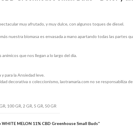
ctacular muy afrutado, y muy dulce, con algunos toques de diesel.
Además nuestra biomasa es envasada a mano apartando todas las partes qu
 anímicos que nos llegan a lo largo del día.
 y para la Ansiedad leve.
 decorativa o coleccionismo, laotramaria.com no se responsabiliza de 
 GR
,
100 GR
,
2 GR
,
5 GR
,
50 GR
amo WHITE MELON 11% CBD Greenhouse Small Buds”