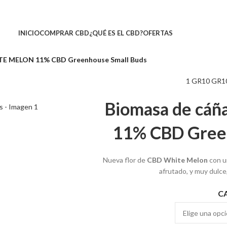
INICIO
COMPRAR CBD
¿QUÉ ES EL CBD?
OFERTAS
TE MELON 11% CBD Greenhouse Small Buds
1 GR
10 GR
1
Biomasa de c
11% CBD Gree
Nueva flor de
CBD White Melon
con u
afrutado, y muy dulce
C