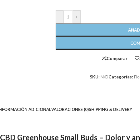
-
+
AÑAD
COM
Comparar
SKU:
N/D
Categorías:
Fl
INFORMACIÓN ADICIONAL
VALORACIONES (0)
SHIPPING & DELIVERY
D Greenhouse Small Buds – Dolor y ans