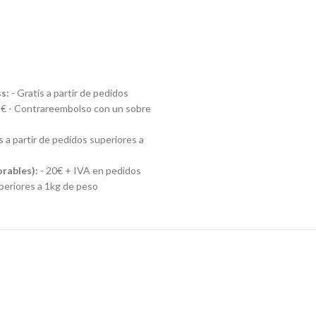
S
s:
- Gratis a partir de pedidos
 49€ - Contrareembolso con un sobre
s a partir de pedidos superiores a
orables):
- 20€ + IVA en pedidos
uperiores a 1kg de peso