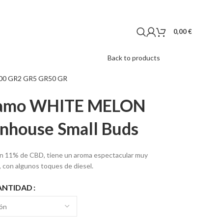
0,00
€
Back to products
00 GR
2 GR
5 GR
50 GR
áñamo WHITE MELON
nhouse Small Buds
n 11% de CBD, tiene un aroma espectacular muy
, con algunos toques de diesel.
ANTIDAD