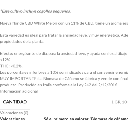
*Este cultivo incluye cogollos pequeños.
Nueva flor de CBD White Melon con un 11% de CBD, tiene un aroma espe
Esta variedad es ideal para tratar la ansiedad leve, y muy energética. 
propiedades de la planta.
Efecto: energizante de día, para la ansiedad leve, y ayuda con los altibajos
<12%
THC: <0.2%.
Los porcentajes inferiores a 10% son indicados para el conseguir energía
MUY IMPORTANTE: La Biomasa de Cáñamo se fabrica y vende con finalidad
producto. Producido en Italia conforme a la Ley 242 del 2/12/2016.
Información adicional
CANTIDAD
1 GR
,
10
Valoraciones (0)
Valoraciones
Sé el primero en valorar “Biomasa de cáñ