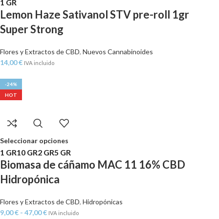
1 GR
Lemon Haze Sativanol STV pre-roll 1gr
Super Strong
Flores y Extractos de CBD
,
Nuevos Cannabinoides
14,00
€
IVA incluido
-24%
HOT
Seleccionar opciones
1 GR
10 GR
2 GR
5 GR
Biomasa de cáñamo MAC 11 16% CBD
Hidropónica
Flores y Extractos de CBD
,
Hidropónicas
9,00
€
-
47,00
€
IVA incluido