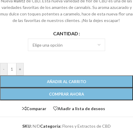
Nueva
Runtz
de CBD
.
Esta nueva variedad de flor de CBD es una de las
variedades favoritas de los amantes de cannabis. Su aroma azucarado y
muy dulce con toques potentes a caramelo, hace de esta nueva flor una
de las favoritas de nuestros clientes. ¡No la dejes escapar!
CANTIDAD
-
+
AÑADIR AL CARRITO
COMPRAR AHORA
Comparar
Añadir a lista de deseos
SKU:
N/D
Categoría:
Flores y Extractos de CBD