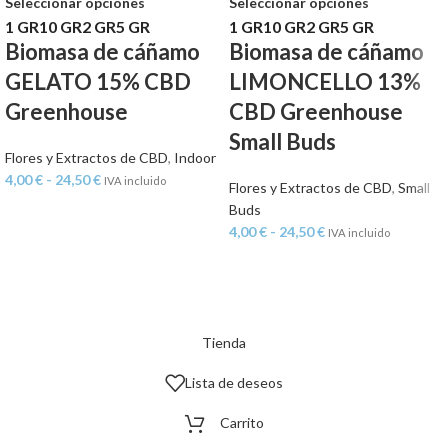
Seleccionar opciones
Seleccionar opciones
1 GR
10 GR
2 GR
5 GR
1 GR
10 GR
2 GR
5 GR
Biomasa de cáñamo
Biomasa de cáñamo
GELATO 15% CBD
LIMONCELLO 13%
Greenhouse
CBD Greenhouse
Small Buds
Flores y Extractos de CBD
,
Indoor
4,00
€
-
24,50
€
IVA incluido
Flores y Extractos de CBD
,
Small
Buds
4,00
€
-
24,50
€
IVA incluido
Tienda
Lista de deseos
Carrito