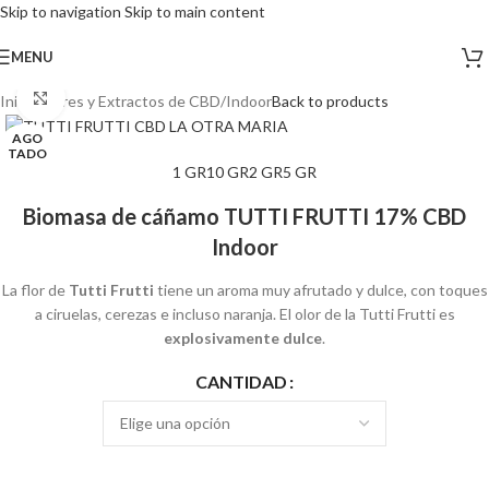
Skip to navigation
Skip to main content
MENU
Click to enlarge
Inicio
/
Flores y Extractos de CBD
/
Indoor
Back to products
AGO
TADO
1 GR
10 GR
2 GR
5 GR
Biomasa de cáñamo TUTTI FRUTTI 17% CBD
Indoor
La flor de
Tutti Frutti
tiene un aroma muy afrutado y dulce, con toques
a ciruelas, cerezas e incluso naranja. El olor de la Tutti Frutti es
explosivamente dulce
.
CANTIDAD