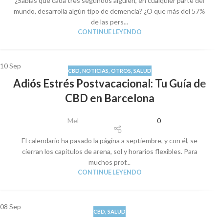
¿Sabías que cada tres segundos alguien, en cualquier parte del
mundo, desarrolla algún tipo de demencia? ¿O que más del 57%
de las pers...
CONTINUE LEYENDO
10
Sep
CBD
,
NOTICIAS
,
OTROS
,
SALUD
Adiós Estrés Postvacacional: Tu Guía de
CBD en Barcelona
Mel
0
El calendario ha pasado la página a septiembre, y con él, se
cierran los capítulos de arena, sol y horarios flexibles. Para
muchos prof...
CONTINUE LEYENDO
08
Sep
CBD
,
SALUD