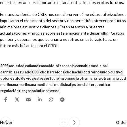
en este mercado, es importante estar atento a los desarrollos futuros.
En nuestra tienda de CBD, nos emociona ver cómo estas autorizaciones
impulsarán el crecimiento del sector y nos permitirán ofrecer productos
aún mejores a nuestros clientes. ¡Estén atentos a nuestras
actualizaciones y noticias sobre este emocionante desarrollo! ¡Gracias
por leer y esperamos que se unan a nosotros en este viaje hacia un
futuro más brillante para el CBD!
2025
ansiedad
cañamo
cannabidiol
cannabis
cannabis medicinal
cannabis regulado
CBD
cbd barcelona
cbd hachis
cbd reino unido
cultivo
dolor
estilo de vida
estrés
estudio
insomnio
la otra maria
la otra maria cbd
marihuana
marihuana medicinal
medicinal
potencial terapeutico
regulación
riesgos
salud
usos
weed
Newer
Older