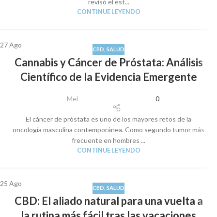
revisó el est...
CONTINUE LEYENDO
27
Ago
CBD
,
SALUD
Cannabis y Cáncer de Próstata: Análisis
Científico de la Evidencia Emergente
Mel
0
El cáncer de próstata es uno de los mayores retos de la
oncología masculina contemporánea. Como segundo tumor más
frecuente en hombres ...
CONTINUE LEYENDO
25
Ago
CBD
,
SALUD
CBD: El aliado natural para una vuelta a
la rutina más fácil tras las vacaciones