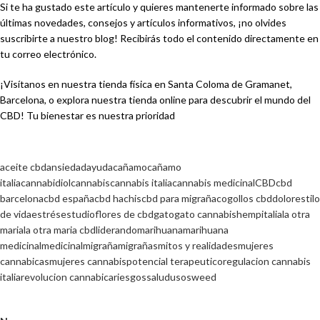
Si te ha gustado este artículo y quieres mantenerte informado sobre las
últimas novedades, consejos y artículos informativos, ¡no olvides
suscribirte a nuestro blog! Recibirás todo el contenido directamente en
tu correo electrónico.
¡Visítanos en nuestra tienda física en Santa Coloma de Gramanet,
Barcelona, o explora nuestra tienda online para descubrir el mundo del
CBD! Tu bienestar es nuestra prioridad
aceite cbd
ansiedad
ayuda
cañamo
cañamo
italia
cannabidiol
cannabis
cannabis italia
cannabis medicinal
CBD
cbd
barcelona
cbd españa
cbd hachis
cbd para migraña
cogollos cbd
dolor
estilo
de vida
estrés
estudio
flores de cbd
gato
gato cannabis
hemp
italia
la otra
maria
la otra maria cbd
liderando
marihuana
marihuana
medicinal
medicinal
migraña
migrañas
mitos y realidades
mujeres
cannabicas
mujeres cannabis
potencial terapeutico
regulacion cannabis
italia
revolucion cannabica
riesgos
salud
usos
weed