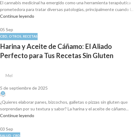
El cannabis medicinal ha emergido como una herramienta terapéutica
prometedora para tratar diversas patologías, principalmente cuando l...
Continue leyendo
05
Sep
CBD
,
OTROS
,
RECETAS
Harina y Aceite de Cáñamo: El Aliado
Perfecto para Tus Recetas Sin Gluten
Mel
5 de septiembre de 2025
0
¿Quieres elaborar panes, bizcochos, galletas o pizzas sin gluten que
sorprendan por su textura y sabor? La harina y el aceite de cáñamo...
Continue leyendo
03
Sep
SALUD
,
CBD