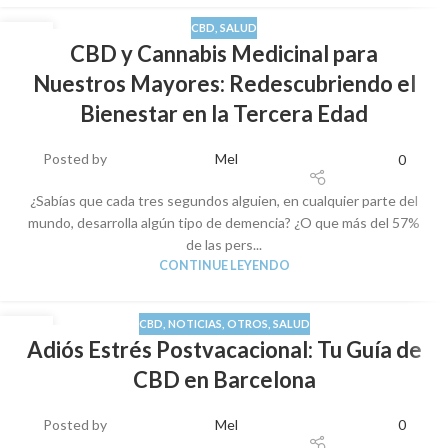
CBD
,
SALUD
12
CBD y Cannabis Medicinal para
SEP
Nuestros Mayores: Redescubriendo el
Bienestar en la Tercera Edad
Posted by
Mel
0
¿Sabías que cada tres segundos alguien, en cualquier parte del
mundo, desarrolla algún tipo de demencia? ¿O que más del 57%
de las pers...
CONTINUE LEYENDO
CBD
,
NOTICIAS
,
OTROS
,
SALUD
10
Adiós Estrés Postvacacional: Tu Guía de
SEP
CBD en Barcelona
Posted by
Mel
0