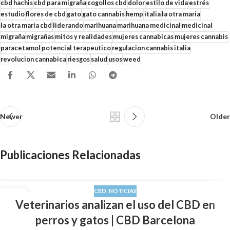
cbd hachis
cbd para migraña
cogollos cbd
dolor
estilo de vida
estrés
estudio
flores de cbd
gato
gato cannabis
hemp
italia
la otra maria
la otra maria cbd
liderando
marihuana
marihuana medicinal
medicinal
migraña
migrañas
mitos y realidades
mujeres cannabicas
mujeres cannabis
paracetamol
potencial terapeutico
regulacion cannabis italia
revolucion cannabica
riesgos
salud
usos
weed
Newer
Older
Publicaciones Relacionadas
CBD
,
NOTICIAS
16
Veterinarios analizan el uso del CBD en
DIC
perros y gatos | CBD Barcelona