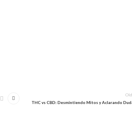
AFERNALIA
Old
THC vs CBD: Desmintiendo Mitos y Aclarando Dud