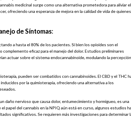
cannabis medicinal surge como una alternativa prometedora para aliviar el
ncer, ofreciendo una esperanza de mejora en la calidad de vida de quienes
anejo de Síntomas:
ando a hasta el 80% de los pacientes. Si bien los opioides son el
 o complemento eficaz para el manejo del dolor. Estudios preliminares
drían actuar sobre el sistema endocannabinoide, modulando la percepció
mioterapia, pueden ser combatidos con cannabinoides. El CBD y el THC h
inducidos por la quimioterapia, ofreciendo una alternativa a los
deseados.
un daño nervioso que causa dolor, entumecimiento y hormigueo, es una
re el papel del cannabis en la NPIQ aún está en curso, algunos estudios h
ltados significativos. Se requieren más investigaciones para determinar l