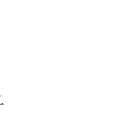
er
as