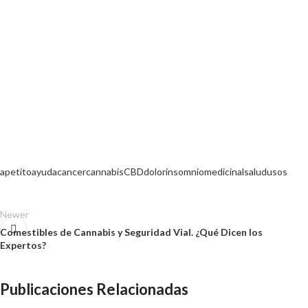
CBD PARA
CÓSMETICA
ALIMENTACIÓN
PAR
ANIMALES
CBD
CON CBD
apetito
ayuda
cancer
cannabis
CBD
dolor
insomnio
medicinal
salud
usos
Newer
Comestibles de Cannabis y Seguridad Vial. ¿Qué Dicen los
Expertos?
Publicaciones Relacionadas