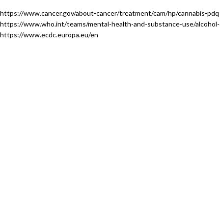
https://www.cancer.gov/about-cancer/treatment/cam/hp/cannabis-pdq
https://www.who.int/teams/mental-health-and-substance-use/alcohol-
https://www.ecdc.europa.eu/en
SMALL
NUEVOS
INDOOR
HID
BUDS
CANNABINOIDES