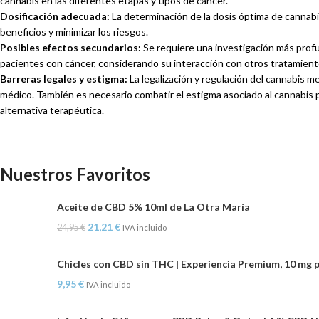
cannabis en las diferentes etapas y tipos de cáncer.
Dosificación adecuada:
La determinación de la dosis óptima de cannabin
beneficios y minimizar los riesgos.
Posibles efectos secundarios:
Se requiere una investigación más profu
pacientes con cáncer, considerando su interacción con otros tratamient
Barreras legales y estigma:
La legalización y regulación del cannabis m
médico. También es necesario combatir el estigma asociado al cannabis 
alternativa terapéutica.
Nuestros Favoritos
Aceite de CBD 5% 10ml de La Otra María
21,21
€
24,95
€
IVA incluido
Chicles con CBD sin THC | Experiencia Premium, 10 mg p
9,95
€
IVA incluido