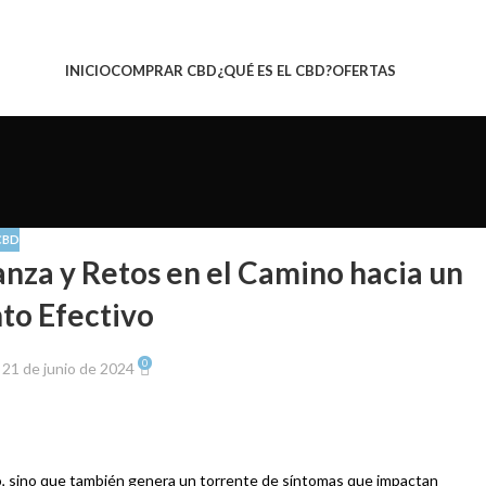
INICIO
COMPRAR CBD
¿QUÉ ES EL CBD?
OFERTAS
CBD
anza y Retos en el Camino hacia un
to Efectivo
0
21 de junio de 2024
po, sino que también genera un torrente de síntomas que impactan