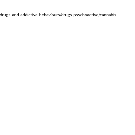
drugs-and-addictive-behaviours/drugs-psychoactive/cannabis
ROPÓNICAS
EXTRACCIONES
ACEITES
FLORES 
DE CBD Y
EXTRACT
CBG
DE CB