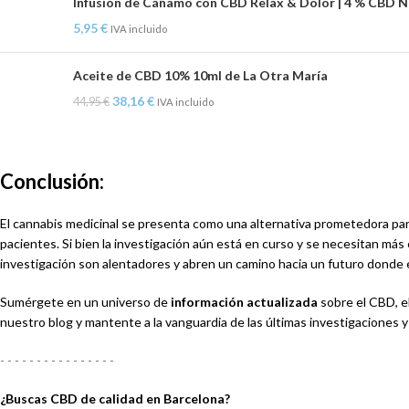
Infusión de Cáñamo con CBD Relax & Dolor | 4 % CBD Na
5,95
€
IVA incluido
Aceite de CBD 10% 10ml de La Otra María
38,16
€
44,95
€
IVA incluido
Conclusión:
El cannabis medicinal se presenta como una alternativa prometedora para a
pacientes. Si bien la investigación aún está en curso y se necesitan más 
investigación son alentadores y abren un camino hacia un futuro donde el
Sumérgete en un universo de
información actualizada
sobre el CBD, e
nuestro blog y mantente a la vanguardia de las últimas investigaciones 
- - - - - - - - - - - - - - - -
¿Buscas CBD de calidad en Barcelona?