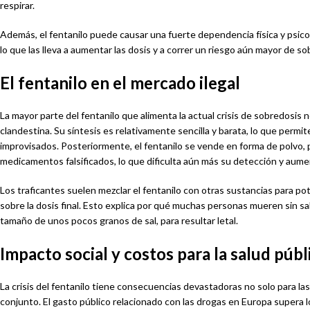
respirar.
Además, el fentanilo puede causar una fuerte dependencia física y psic
lo que las lleva a aumentar las dosis y a correr un riesgo aún mayor de so
El fentanilo en el mercado ilegal
La mayor parte del fentanilo que alimenta la actual crisis de sobredosis 
clandestina. Su síntesis es relativamente sencilla y barata, lo que permi
improvisados. Posteriormente, el fentanilo se vende en forma de polvo, p
medicamentos falsificados, lo que dificulta aún más su detección y aumen
Los traficantes suelen mezclar el fentanilo con otras sustancias para pot
sobre la dosis final. Esto explica por qué muchas personas mueren sin s
tamaño de unos pocos granos de sal, para resultar letal.
Impacto social y costos para la salud públ
La crisis del fentanilo tiene consecuencias devastadoras no solo para las
conjunto. El gasto público relacionado con las drogas en Europa supera lo