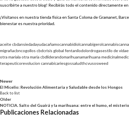
suscribirte a nuestro blog! Recibirás todo el contenido directamente en 
¡Visítanos en nuestra tienda física en Santa Coloma de Gramanet, Barce
bienestar es nuestra prioridad.
aceite cbd
ansiedad
ayuda
cañamo
cannabidiol
cannabigerol
cannabis
canna
migraña
cbn
cogollos cbd
crisis global fentanilo
dolor
drogas
estilo de vida
e
otra maria
la otra maria cbd
liderando
marihuana
marihuana medicinal
medic
terapeutico
revolucion cannabica
riesgos
salud
thcv
usos
weed
Newer
El Micelio: Revolución Alimentaria y Saludable desde los Hongos
Back to list
Older
NOTICIA. Salto del Guairá y la marihuana: entre el humo, el misteri
Publicaciones Relacionadas