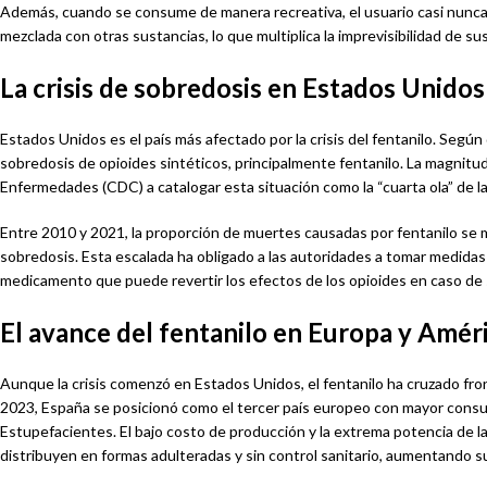
Además, cuando se consume de manera recreativa, el usuario casi nunca s
mezclada con otras sustancias, lo que multiplica la imprevisibilidad de su
La crisis de sobredosis en Estados Unidos
Estados Unidos es el país más afectado por la crisis del fentanilo. Seg
sobredosis de opioides sintéticos, principalmente fentanilo. La magnitud
Enfermedades (CDC) a catalogar esta situación como la “cuarta ola” de la
Entre 2010 y 2021, la proporción de muertes causadas por fentanilo se mu
sobredosis. Esta escalada ha obligado a las autoridades a tomar medidas
medicamento que puede revertir los efectos de los opioides en caso de
El avance del fentanilo en Europa y Améri
Aunque la crisis comenzó en Estados Unidos, el fentanilo ha cruzado fro
2023, España se posicionó como el tercer país europeo con mayor consum
Estupefacientes. El bajo costo de producción y la extrema potencia de la
distribuyen en formas adulteradas y sin control sanitario, aumentando su