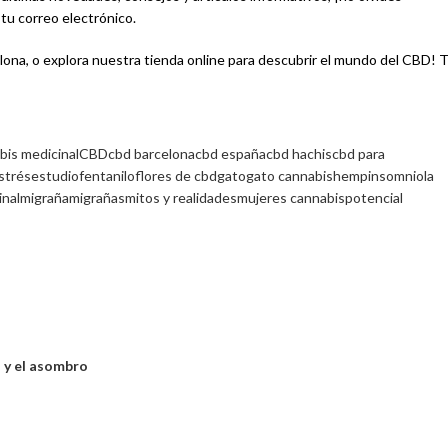
tu correo electrónico.
lona, o explora nuestra tienda online para descubrir el mundo del CBD! 
bis medicinal
CBD
cbd barcelona
cbd españa
cbd hachis
cbd para
strés
estudio
fentanilo
flores de cbd
gato
gato cannabis
hemp
insomnio
la
inal
migraña
migrañas
mitos y realidades
mujeres cannabis
potencial
o y el asombro