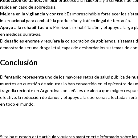
Reducción de daños:
Ampliar el acceso a la naloxona y a servicios de 
rápida en caso de sobredosis.
Mejora en la vigilancia y control:
Es imprescindible fortalecer los sist
internacional para combatir la producción y tráfico ilegal de fentanilo.
Apoyo a la rehabilitación:
Priorizar la rehabilitación y el apoyo a larg
en medidas punitivas.
El desafío es enorme y requiere la colaboración de gobiernos, sistemas de 
demostrado ser una droga letal, capaz de desbordar los sistemas de contro
Conclusión
El fentanilo representa uno de los mayores retos de salud pública de nue
muertes en cuestión de minutos lo han convertido en el epicentro de una 
tragedia reciente en Argentina son señales de alerta que exigen respues
efectivo, la reducción de daños y el apoyo a las personas afectadas será
en todo el mundo.
----------
Si te ha gustado este artículo y quieres mantenerte informado sobre las 