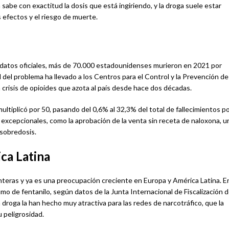
abe con exactitud la dosis que está ingiriendo, y la droga suele estar
s efectos y el riesgo de muerte.
ún datos oficiales, más de 70.000 estadounidenses murieron en 2021 por
 del problema ha llevado a los Centros para el Control y la Prevención de
 crisis de opioides que azota al país desde hace dos décadas.
ltiplicó por 50, pasando del 0,6% al 32,3% del total de fallecimientos p
 excepcionales, como la aprobación de la venta sin receta de naloxona, u
 sobredosis.
ca Latina
nteras y ya es una preocupación creciente en Europa y América Latina. E
o de fentanilo, según datos de la Junta Internacional de Fiscalización 
 droga la han hecho muy atractiva para las redes de narcotráfico, que la
 peligrosidad.