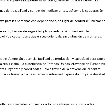
consumo supervisado puede salvar vidas, permitiendo una intervención
emas de trazabilidad y control de medicamentos, así como la cooperación
o plazo para las personas con dependencia, en lugar de centrarse únicamen
salud, fuerzas de seguridad y la sociedad civil. El fentanilo ha
l y de causar tragedias en cualquier país, sin distinción de fronteras.
stro tiempo. Su potencia, facilidad de producción y capacidad para causa
crisis global. La experiencia de Estados Unidos, el avance en Europa y l
tas urgentes y coordinadas. Solo a través de la prevención, el control
 posible frenar la ola de muertes y sufrimiento que esta droga ha desata
últimas novedades, consejos y artículos informativos, ¡no olvides