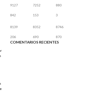
9127
7252
880
842
153
3
8139
8352
8746
206
690
870
COMENTARIOS RECIENTES
or
n
n
de