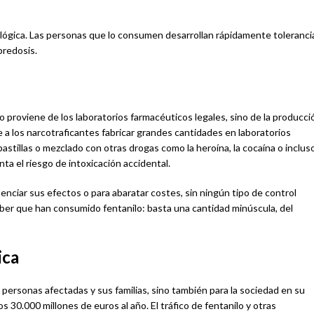
ológica. Las personas que lo consumen desarrollan rápidamente toleranci
bredosis.
no proviene de los laboratorios farmacéuticos legales, sino de la producci
te a los narcotraficantes fabricar grandes cantidades en laboratorios
astillas o mezclado con otras drogas como la heroína, la cocaína o inclus
ta el riesgo de intoxicación accidental.
enciar sus efectos o para abaratar costes, sin ningún tipo de control
aber que han consumido fentanilo: basta una cantidad minúscula, del
ica
 personas afectadas y sus familias, sino también para la sociedad en su
s 30.000 millones de euros al año. El tráfico de fentanilo y otras