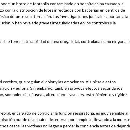
 donde un brote de fentanilo contaminado en hospitales ha causado la
ó con la distribución de lotes infectados con bacterias en centros de
ico durante su internación. Las investigaciones judiciales apuntan a la
ución, y han revelado graves irregularidades en los controles y la
osible tener la trazabilidad de una droga letal, controlada como ninguna 
l cerebro, que regulan el dolor y las emociones. Al unirse a estos
lajación y euforia. Sin embargo, también provoca efectos secundarios
ón, somnolencia, náuseas, alteraciones visuales, estreñimiento y rigidez
rebral, encargado de controlar la función respiratoria, es muy sensible al
spiración puede disminuir o detenerse por completo, llevando a la muert
os casos, las víctimas no llegan a perder la conciencia antes de dejar d