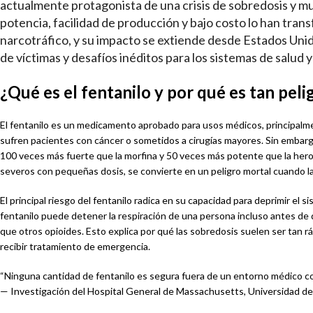
actualmente protagonista de una crisis de sobredosis y mu
potencia, facilidad de producción y bajo costo lo han tran
narcotráfico, y su impacto se extiende desde Estados Unid
de víctimas y desafíos inéditos para los sistemas de salud y 
¿Qué es el fentanilo y por qué es tan peli
El fentanilo es un medicamento aprobado para usos médicos, principalm
sufren pacientes con cáncer o sometidos a cirugías mayores. Sin embargo,
100 veces más fuerte que la morfina y 50 veces más potente que la heroín
severos con pequeñas dosis, se convierte en un peligro mortal cuando 
El principal riesgo del fentanilo radica en su capacidad para deprimir el
fentanilo puede detener la respiración de una persona incluso antes de
que otros opioides. Esto explica por qué las sobredosis suelen ser tan r
recibir tratamiento de emergencia.
“Ninguna cantidad de fentanilo es segura fuera de un entorno médico con
— Investigación del Hospital General de Massachusetts, Universidad d