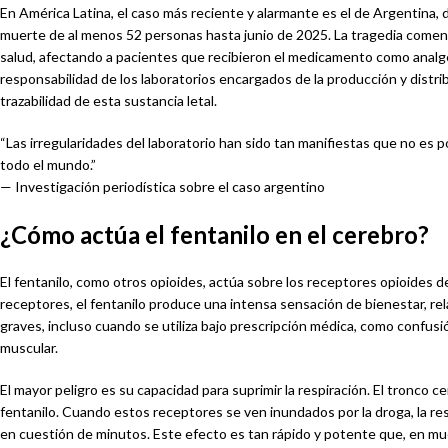
En América Latina, el caso más reciente y alarmante es el de Argentina,
muerte de al menos 52 personas hasta junio de 2025. La tragedia comenz
salud, afectando a pacientes que recibieron el medicamento como analgés
responsabilidad de los laboratorios encargados de la producción y distrib
trazabilidad de esta sustancia letal.
“Las irregularidades del laboratorio han sido tan manifiestas que no es p
todo el mundo.”
— Investigación periodística sobre el caso argentino
¿Cómo actúa el fentanilo en el cerebro?
El fentanilo, como otros opioides, actúa sobre los receptores opioides de
receptores, el fentanilo produce una intensa sensación de bienestar, re
graves, incluso cuando se utiliza bajo prescripción médica, como confusi
muscular.
El mayor peligro es su capacidad para suprimir la respiración. El tronco ce
fentanilo. Cuando estos receptores se ven inundados por la droga, la re
en cuestión de minutos. Este efecto es tan rápido y potente que, en much