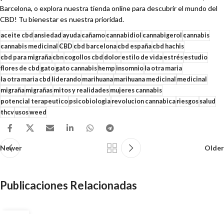
Barcelona, o explora nuestra tienda online para descubrir el mundo del
CBD! Tu bienestar es nuestra prioridad.
aceite cbd
ansiedad
ayuda
cañamo
cannabidiol
cannabigerol
cannabis
cannabis medicinal
CBD
cbd barcelona
cbd españa
cbd hachis
cbd para migraña
cbn
cogollos cbd
dolor
estilo de vida
estrés
estudio
flores de cbd
gato
gato cannabis
hemp
insomnio
la otra maria
la otra maria cbd
liderando
marihuana
marihuana medicinal
medicinal
migraña
migrañas
mitos y realidades
mujeres cannabis
potencial terapeutico
psicobiologia
revolucion cannabica
riesgos
salud
thcv
usos
weed
Newer
Older
Publicaciones Relacionadas
16