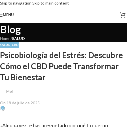
Skip to navigation
Skip to main content
MENU
Blog
Home
/
SALUD
SALUD
,
CBD
Psicobiología del Estrés: Descubre
Cómo el CBD Puede Transformar
Tu Bienestar
Mel
On 18 de julio de 2025
0
¿Alguna vez te has preguntado por qué tu cuerpo