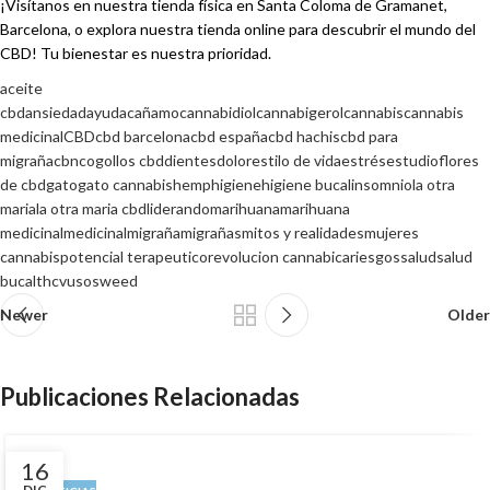
¡Visítanos en nuestra tienda física en Santa Coloma de Gramanet,
Barcelona, o explora nuestra tienda online para descubrir el mundo del
CBD! Tu bienestar es nuestra prioridad.
aceite
cbd
ansiedad
ayuda
cañamo
cannabidiol
cannabigerol
cannabis
cannabis
medicinal
CBD
cbd barcelona
cbd españa
cbd hachis
cbd para
migraña
cbn
cogollos cbd
dientes
dolor
estilo de vida
estrés
estudio
flores
de cbd
gato
gato cannabis
hemp
higiene
higiene bucal
insomnio
la otra
maria
la otra maria cbd
liderando
marihuana
marihuana
medicinal
medicinal
migraña
migrañas
mitos y realidades
mujeres
cannabis
potencial terapeutico
revolucion cannabica
riesgos
salud
salud
bucal
thcv
usos
weed
Newer
Older
Publicaciones Relacionadas
16
DIC