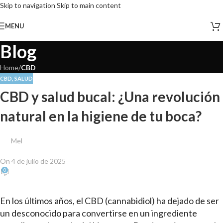
Skip to navigation
Skip to main content
MENU
Blog
Home
/
CBD
CBD
,
SALUD
CBD y salud bucal: ¿Una revolución
natural en la higiene de tu boca?
Mel
On 4 de julio de 2025
0
En los últimos años, el CBD (cannabidiol) ha dejado de ser
un desconocido para convertirse en un ingrediente