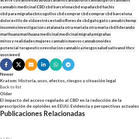
aceite cbd
ansiedad
ayuda
cañamo
cannabidiol
cannabigerol
cannabis
cannabis medicinal
CBD
cbd barcelona
cbd españa
cbd hachis
cbd para migraña
cbn
cogollos cbd
comprar cbd
comprar cbd barcelona
dolor
estilo de vida
estrés
estudio
flores de cbd
gato
gato cannabis
hemp
insomnio
investigacion catalana
la otra maria
la otra maria cbd
liderando
marihuana
marihuana medicinal
medicinal
migraña
migrañas
mitos y realidades
mujeres cannabis
nuevos cannabonoides
potencial terapeutico
revolucion cannabica
riesgos
salud
sativanol
thcv
usos
weed
Newer
Kratom: Historia, usos, efectos, riesgos y situación legal
Back to list
Older
El impacto del acceso regulado al CBD en la reducción de la
prescripción de opioides en EEUU. Evidencia y perspectivas actuales
Publicaciones Relacionadas