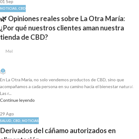
01
Sep
NOTICIAS
,
CBD
🌿 Opiniones reales sobre La Otra María:
¿Por qué nuestros clientes aman nuestra
tienda de CBD?
Mel
0
En La Otra María, no solo vendemos productos de CBD, sino que
acompañamos a cada persona en su camino hacia el bienestar natural.
Las r...
Continue leyendo
29
Ago
SALUD
,
CBD
,
NOTICIAS
Derivados del cáñamo autorizados en