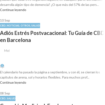
desarrolla algún tipo de demencia? ¿O que más del 57% de las pers...
Continue leyendo
10
Sep
CBD
,
NOTICIAS
,
OTROS
,
SALUD
Adiós Estrés Postvacacional: Tu Guía de CBD
en Barcelona
Mel
0
El calendario ha pasado la página a septiembre, y con él, se cierran los
capítulos de arena, sol y horarios flexibles. Para muchos prof...
Continue leyendo
08
Sep
CBD
,
SALUD