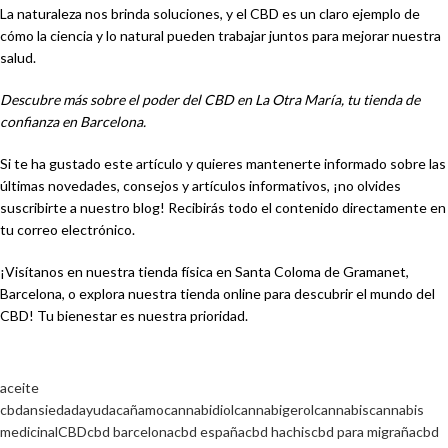
La naturaleza nos brinda soluciones, y el CBD es un claro ejemplo de
cómo la ciencia y lo natural pueden trabajar juntos para mejorar nuestra
salud.
Descubre más sobre el poder del CBD en
La Otra María
, tu tienda de
confianza en Barcelona.
Si te ha gustado este artículo y quieres mantenerte informado sobre las
últimas novedades, consejos y artículos informativos, ¡no olvides
suscribirte a nuestro blog! Recibirás todo el contenido directamente en
tu correo electrónico.
¡Visítanos en nuestra tienda física en Santa Coloma de Gramanet,
Barcelona, o explora nuestra tienda online para descubrir el mundo del
CBD! Tu bienestar es nuestra prioridad.
aceite
cbd
ansiedad
ayuda
cañamo
cannabidiol
cannabigerol
cannabis
cannabis
medicinal
CBD
cbd barcelona
cbd españa
cbd hachis
cbd para migraña
cbd