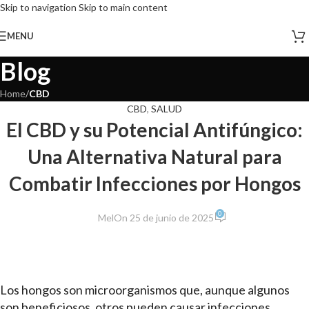
Skip to navigation
Skip to main content
MENU
Blog
Home
/
CBD
CBD
,
SALUD
El CBD y su Potencial Antifúngico:
Una Alternativa Natural para
Combatir Infecciones por Hongos
0
Mel
On 25 de junio de 2025
Los hongos son microorganismos que, aunque algunos
son beneficiosos, otros pueden causar infecciones