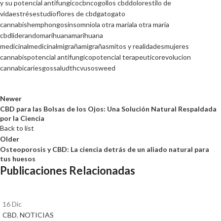
y su potencial antifungico
cbn
cogollos cbd
dolor
estilo de
vida
estrés
estudio
flores de cbd
gato
gato
cannabis
hemp
hongos
insomnio
la otra maria
la otra maria
cbd
liderando
marihuana
marihuana
medicinal
medicinal
migraña
migrañas
mitos y realidades
mujeres
cannabis
potencial antifungico
potencial terapeutico
revolucion
cannabica
riesgos
salud
thcv
usos
weed
Newer
CBD para las Bolsas de los Ojos: Una Solución Natural Respaldada
por la Ciencia
Back to list
Older
Osteoporosis y CBD: La ciencia detrás de un aliado natural para
tus huesos
Publicaciones Relacionadas
16
Dic
CBD
,
NOTICIAS