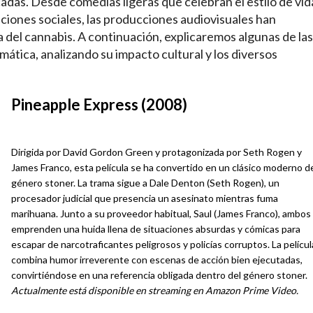
cadas. Desde comedias ligeras que celebran el estilo de vid
ciones sociales, las producciones audiovisuales han
 del cannabis. A continuación, explicaremos algunas de las
mática, analizando su impacto cultural y los diversos
Pineapple Express (2008)
Dirigida por David Gordon Green y protagonizada por Seth Rogen y
James Franco, esta película se ha convertido en un clásico moderno d
género stoner. La trama sigue a Dale Denton (Seth Rogen), un
procesador judicial que presencia un asesinato mientras fuma
marihuana. Junto a su proveedor habitual, Saul (James Franco), ambos
emprenden una huida llena de situaciones absurdas y cómicas para
escapar de narcotraficantes peligrosos y policías corruptos. La películ
combina humor irreverente con escenas de acción bien ejecutadas,
convirtiéndose en una referencia obligada dentro del género stoner.
Actualmente está disponible en streaming en Amazon Prime Video.