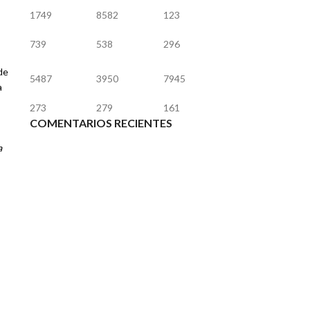
1749
8582
123
739
538
296
 de
5487
3950
7945
a
273
279
161
COMENTARIOS RECIENTES
a