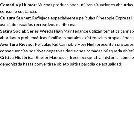
Comedia y Humor
:
Muchas producciones utilizan situaciones absurdas
consumo sustancia.
Cultura Stoner
:
Reflejada especialmente películas Pineapple Express 
asociado usuarios recreativos marihuana.
Sátira Social
:
Series Weeds High Maintenance utilizan temática cannábi
abordando problemáticas familiares morales existenciales propias época 
Aventura Riesgo
:
Películas Kid Cannabis How High presentan protagoni
consecuencias positivas negativas decisiones tomadas búsqueda objet
Crítica Histórica
:
Reefer Madness ofrece perspectiva histórica cómo e
demonizada hasta convertirse objeto sátira parodia de actualidad.
NUEVOS
SMALL BUDS
CANNABINOIDES
EXTRACCIONES
ACEITES DE CBD Y
CBG