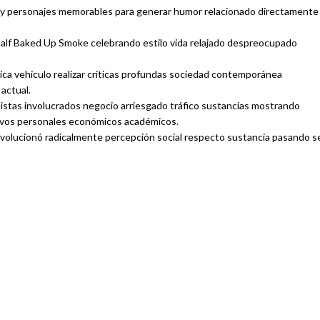
 y personajes memorables para generar humor relacionado directamente
Half Baked Up Smoke celebrando estilo vida relajado despreocupado
ca vehículo realizar críticas profundas sociedad contemporánea
actual.
stas involucrados negocio arriesgado tráfico sustancias mostrando
ivos personales económicos académicos.
volucionó radicalmente percepción social respecto sustancia pasando s
INDOOR
HIDROPÓNICAS
FLORES Y
CBD PARA
EXTRACTOS DE
ANIMALES
CBD