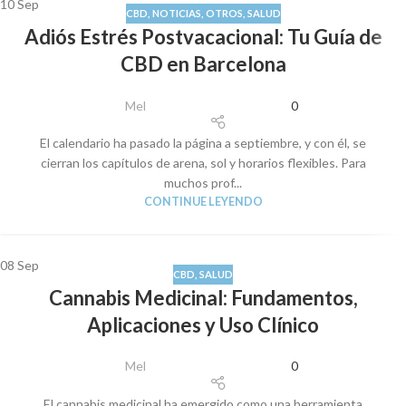
10
Sep
CBD
,
NOTICIAS
,
OTROS
,
SALUD
Adiós Estrés Postvacacional: Tu Guía de
CBD en Barcelona
Mel
0
El calendario ha pasado la página a septiembre, y con él, se
cierran los capítulos de arena, sol y horarios flexibles. Para
muchos prof...
CONTINUE LEYENDO
08
Sep
CBD
,
SALUD
Cannabis Medicinal: Fundamentos,
Aplicaciones y Uso Clínico
Mel
0
El cannabis medicinal ha emergido como una herramienta