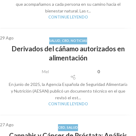
que acompañamos a cada persona en su camino hacia el
bienestar natural. Las r...
CONTINUE LEYENDO
29
Ago
SALUD
,
CBD
,
NOTICIAS
Derivados del cáñamo autorizados en
alimentación
Mel
0
En junio de 2025, la Agencia Española de Seguridad Alimentaria
y Nutrición (AESAN) publicó un documento técnico en el que
revisó el est...
CONTINUE LEYENDO
27
Ago
CBD
,
SALUD
Cannabis y Cáncer de Próstata: Análisis