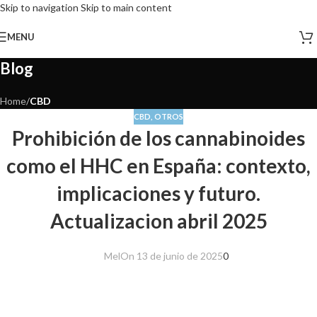
Skip to navigation
Skip to main content
MENU
Blog
Home
/
CBD
CBD
,
OTROS
Prohibición de los cannabinoides
como el HHC en España: contexto,
implicaciones y futuro.
Actualizacion abril 2025
Mel
On 13 de junio de 2025
0