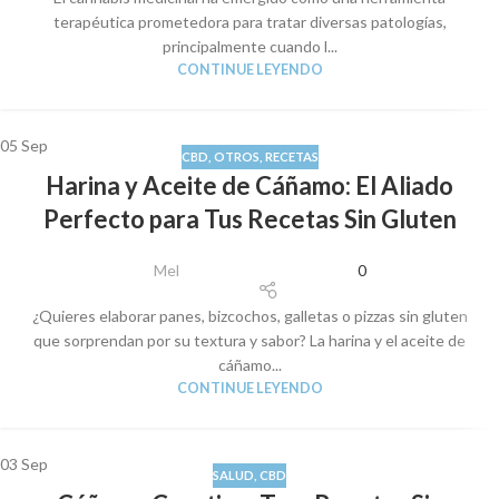
terapéutica prometedora para tratar diversas patologías,
principalmente cuando l...
CONTINUE LEYENDO
05
Sep
CBD
,
OTROS
,
RECETAS
Harina y Aceite de Cáñamo: El Aliado
Perfecto para Tus Recetas Sin Gluten
Mel
0
¿Quieres elaborar panes, bizcochos, galletas o pizzas sin gluten
que sorprendan por su textura y sabor? La harina y el aceite de
cáñamo...
CONTINUE LEYENDO
03
Sep
SALUD
,
CBD