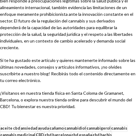
bien responde a preocupaciones legítimas sobre la salud pública y el
alineamiento internacional, también evidencia las limitaciones de un
enfoque meramente prohibicionista ante la innovación constante en el
sector. El futuro de la regulación del cannabis y sus derivados
dependerá de la capacidad de las autoridades para equilibrar la
protección de la salud, la seguridad jurídica y el respeto a las libertades
individuales, en un contexto de cambio acelerado y demanda social
creciente.
Si te ha gustado este artículo y quieres mantenerte informado sobre las
últimas novedades, consejos y artículos informativos, ¡no olvides
suscribirte a nuestro blog! Recibirás todo el contenido directamente en
tu correo electrónico.
¡Visítanos en nuestra tienda física en Santa Coloma de Gramanet,
Barcelona, o explora nuestra tienda online para descubrir el mundo del
CBD! Tu bienestar es nuestra prioridad.
aceite cbd
ansiedad
ayuda
cañamo
cannabidiol
cannabigerol
cannabis
cannabis medicinal
CBD
cbd barcelona
cbd españa
cbd hachis