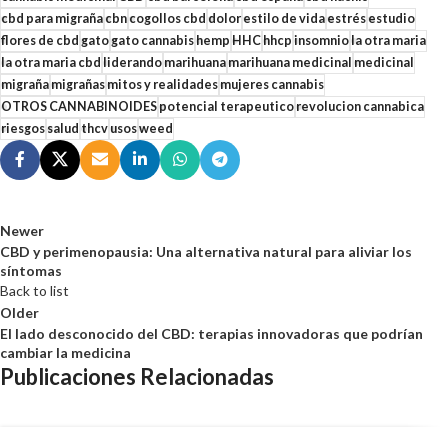
cbd para migraña
cbn
cogollos cbd
dolor
estilo de vida
estrés
estudio
flores de cbd
gato
gato cannabis
hemp
HHC
hhcp
insomnio
la otra maria
la otra maria cbd
liderando
marihuana
marihuana medicinal
medicinal
migraña
migrañas
mitos y realidades
mujeres cannabis
OTROS CANNABINOIDES
potencial terapeutico
revolucion cannabica
riesgos
salud
thcv
usos
weed
Newer
CBD y perimenopausia: Una alternativa natural para aliviar los
síntomas
Back to list
Older
El lado desconocido del CBD: terapias innovadoras que podrían
cambiar la medicina
Publicaciones Relacionadas