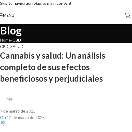
Skip to navigation
Skip to main content
MENU
Blog
Home
/
CBD
CBD
,
SALUD
Cannabis y salud: Un análisis
completo de sus efectos
beneficiosos y perjudiciales
Mel
7 de marzo de 2025
On 12 de marzo de 2025
0