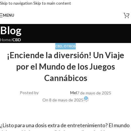
Skip to navigation
Skip to main content
MENU
Blog
Home
/
CBD
CBD
,
OTROS
¡Enciende la diversión! Un Viaje
por el Mundo de los Juegos
Cannábicos
Posted by
Mel
7 de mayo de 2025
0
On 8 de mayo de 2025
¿Listo para una dosis extra de entretenimiento? El mundo