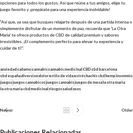
opciones para todos los gustos. Así que reúne a tus amigos, elige tu
juego favorito y ¡prepárate para una experiencia inolvidable!
"Así que, ya sea que busques relajarte después de una partida intensa o
simplemente disfrutar de un momento de paz, recuerda que 'La Otra
María' te ofrece productos de CBD de calidad premium y sabores
irresistibles. ¡El complemento perfecto para elevar tu experiencia y
cuidar de ti!".
ansiedad
cañamo
cannabis
cannabis medicinal
CBD
cbd barcelona
cbd españa
diversion
dolor
estilo de vida
estrés
hachis cbd
hemp
insomnio
juegos
juegos cannabicos
juegos cannabis
juegos de mesa
la otra maria
la otra maria cbd
medicinal
riesgos
salud
usos
Newer
Older
Publicaciones Relacionadas