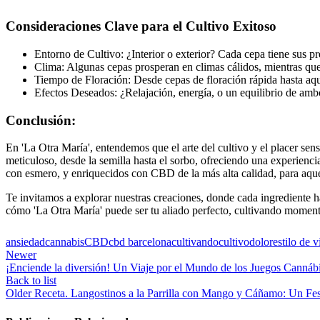
Consideraciones Clave para el Cultivo Exitoso
Entorno de Cultivo: ¿Interior o exterior? Cada cepa tiene sus pr
Clima: Algunas cepas prosperan en climas cálidos, mientras que 
Tiempo de Floración: Desde cepas de floración rápida hasta aqu
Efectos Deseados: ¿Relajación, energía, o un equilibrio de amb
Conclusión:
En 'La Otra María', entendemos que el arte del cultivo y el placer se
meticuloso, desde la semilla hasta el sorbo, ofreciendo una experienci
con esmero, y enriquecidos con CBD de la más alta calidad, para aquel
Te invitamos a explorar nuestras creaciones, donde cada ingrediente 
cómo 'La Otra María' puede ser tu aliado perfecto, cultivando momento
ansiedad
cannabis
CBD
cbd barcelona
cultivando
cultivo
dolor
estilo de v
Newer
¡Enciende la diversión! Un Viaje por el Mundo de los Juegos Cannáb
Back to list
Older
Receta. Langostinos a la Parrilla con Mango y Cáñamo: Un Fes