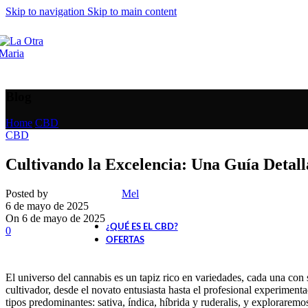
Skip to navigation
Skip to main content
CBD para Animales
Alimentación con CBD
Blog
Home
/
CBD
CBD
Cósmetica CBD
Cultivando la Excelencia: Una Guía Detal
Parafernalia
Posted by
Mel
6 de mayo de 2025
On 6 de mayo de 2025
¿QUÉ ES EL CBD?
0
OFERTAS
El universo del cannabis es un tapiz rico en variedades, cada una con 
cultivador, desde el novato entusiasta hasta el profesional experimen
tipos predominantes: sativa, índica, híbrida y ruderalis, y exploraremos