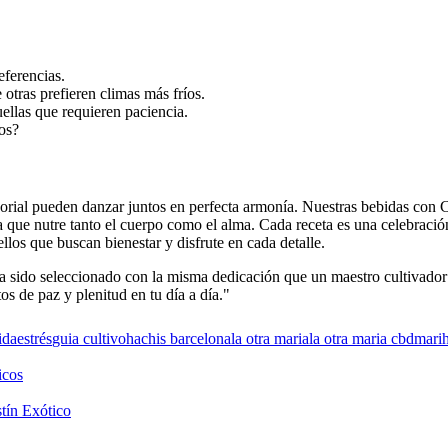
eferencias.
otras prefieren climas más fríos.
ellas que requieren paciencia.
os?
nsorial pueden danzar juntos en perfecta armonía. Nuestras bebidas con
a que nutre tanto el cuerpo como el alma. Cada receta es una celebració
los que buscan bienestar y disfrute en cada detalle.
ha sido seleccionado con la misma dedicación que un maestro cultivador
s de paz y plenitud en tu día a día."
ida
estrés
guia cultivo
hachis barcelona
la otra maria
la otra maria cbd
mari
icos
tín Exótico