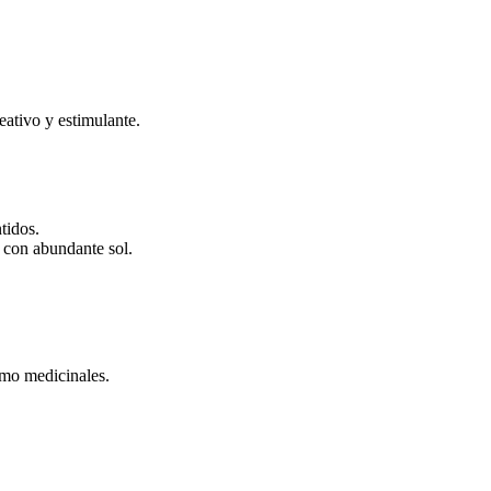
eativo y estimulante.
tidos.
s con abundante sol.
omo medicinales.