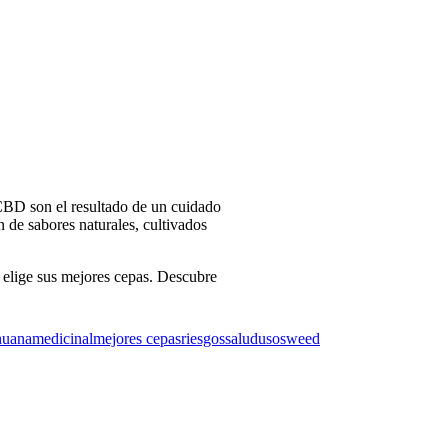
 CBD son el resultado de un cuidado
n de sabores naturales, cultivados
 elige sus mejores cepas. Descubre
huana
medicinal
mejores cepas
riesgos
salud
usos
weed